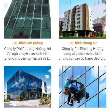
nhất....
chỉnh cho bất kỳ tòa nhà nào
mà được thực hiện ở độ cao.
Lau kính văn phòng
Lau kính chung cư
Công ty Phi Phượng Hoàng với
Công ty Phi Phượng Hoàng
đội ngũ chuyên lau kính văn
cung cấp dịch vụ lau kính
phòng chuyên nghiệp giá rẻ tại
chung cư, cao ốc hàng đầu Việt
TpHCM và các tỉnh lân cận khu
Nam. Chúng tôi có kinh nghiệm
vực Miền Nam.
trên 10 năm lau kính cho các
công trình sau xây dựng, đu
dây bảo trì kính mặt ngoài và
cung cấp nhân viên tạp vụ vệ
sinh kính mặt trong tại các toà
chung cư.