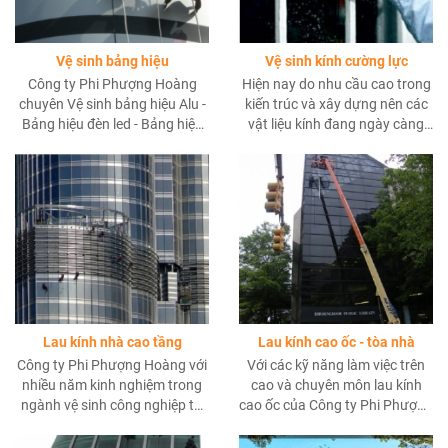
Vệ sinh bảng hiệu
Vệ sinh kính cường lực
Công ty Phi Phượng Hoàng
Hiện nay do nhu cầu cao trong
chuyên Vệ sinh bảng hiệu Alu -
kiến trúc và xây dựng nên các
Bảng hiệu đèn led - Bảng hiệu
vật liệu kính đang ngày càng
chữ nổi mica,inox
phổ biến nhằm mang đến một
bộ mặt hoàn toàn khác cho
các công trình....
Lau kính nhà cao tầng
Lau kính cao ốc - tòa nhà
Công ty Phi Phượng Hoàng với
Với các kỹ năng làm việc trên
nhiều năm kinh nghiệm trong
cao và chuyên môn lau kính
ngành vệ sinh công nghiệp tự
cao ốc của Công ty Phi Phượng
tin cam kết sẽ cung cấp dịch
Hoàng, chúng tôi sẽ cung cấp
vụ lau kính nhà cao tầng tốt
một giải pháp làm sạch hoàn