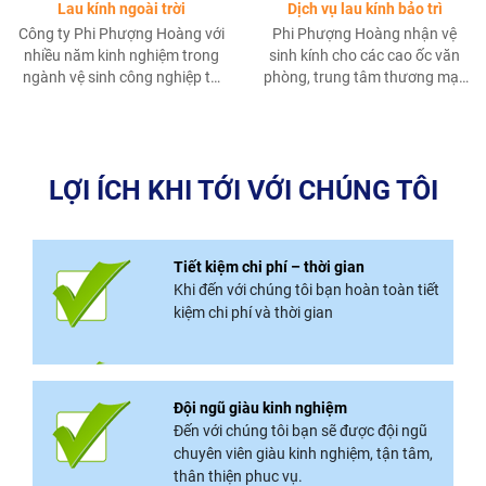
Lau kính ngoài trời
Dịch vụ lau kính bảo trì
Công ty Phi Phượng Hoàng với
Phi Phượng Hoàng nhận vệ
nhiều năm kinh nghiệm trong
sinh kính cho các cao ốc văn
ngành vệ sinh công nghiệp tự
phòng, trung tâm thương mại,
tin cam kết sẽ cung cấp dịch vụ
phòng trưng bày, khách sạn,
“Lau kính ngoài trời”tốt nhất có
căn hộ,…
thể cho khách hàng với giá cả
ưu đãi hợp lý,đảm bảo chất
LỢI ÍCH KHI TỚI VỚI CHÚNG TÔI
lượng và an toàn trong thi
công bảo trì các toà
Tiết kiệm chi phí – thời gian
Khi đến với chúng tôi bạn hoàn toàn tiết
kiệm chi phí và thời gian
Đội ngũ giàu kinh nghiệm
Đến với chúng tôi bạn sẽ được đội ngũ
chuyên viên giàu kinh nghiệm, tận tâm,
thân thiện phuc vụ.