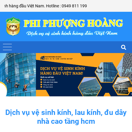
hàng đầu Việt Nam. Hotline : 0949 811 199
Dịch vụ vệ sinh kính, lau kính, đu dây
nhà cao tầng hcm