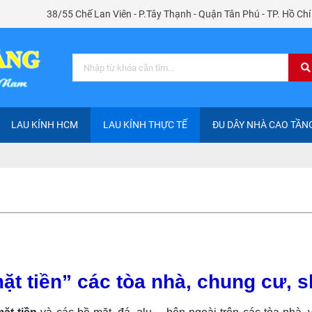
38/55 Chế Lan Viên - P.Tây Thạnh - Quận Tân Phú - TP. Hồ Ch
LAU KÍNH HCM
LAU KÍNH THỰC TẾ
ĐU DÂY NHÀ CAO TẦN
mặt tiền” các tòa nhà, chung cư,