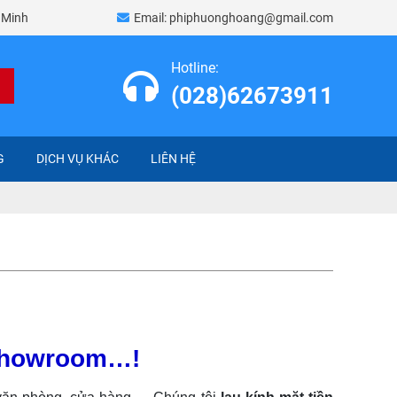
í Minh
Email:
phiphuonghoang@gmail.com
Hotline:
(028)62673911
G
DỊCH VỤ KHÁC
LIÊN HỆ
 showroom…!