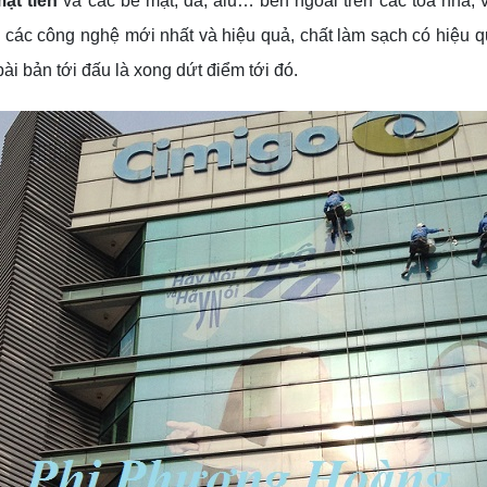
ặt tiền
và các bề mặt, đá, alu… bên ngoài trên các tòa nhà
ác công nghệ mới nhất và hiệu quả, chất làm sạch có hiệu quả 
bài bản tới đấu là xong dứt điểm tới đó.