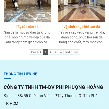
Tẩy rữa sàn đá
Vệ sinh phục hồi sàn đá
Sàn đá là một sự đầu tư không
Tẩy rửa các vết ố vàng trên đá,
phải nhỏ nhưng vẻ đẹp của đá
đánh bóng, phục hồi sàn đá
làm tăng thêm giá trị cho căn
bằng hóa chất, máy móc công
nhà bạn. Chăm sóc nó không
nghiệp hiện đại đạt kết quả
phải khó, nhưng kiến thức và
cao, hiệu quả tức thì và làm hài
Page 1 / 4
1
2
3
4
Next
Last
kỹ thuật vệ sinh nó không hề
lòng quý khách hàng
đơn giản. Cát, sạn và bụi bẩn
có thể làm hỏng bề mặt đá tự
nhiên vì sự mài mòn, vì vậy việc
THÔNG TIN LIÊN HỆ
tẩy rửa sàn đá vô cùng quan
trọng.
CÔNG TY TNHH TM-DV PHI PHƯỢNG HOÀNG
Địa chỉ: 38/55 Chế Lan Viên - P.Tây Thạnh - Q. Tân Phú -
TP. HCM