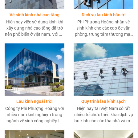
Vệ sinh kính nhà cao tầng
Dịch vụ lau kính bảo trì
Hiện nay việc sử dụng kính khi
Phi Phượng Hoàng nhận vệ
xây dựng nhà cao tầng đã trở
sinh kính cho các cao ốc văn
nên phổ biến ở việt nam. Với ưu
phòng, trung tâm thương mại,
điểm vừa mang lại thiết kế hiện
phòng trưng bày, khách sạn,
đại, thẩm mĩ vừa giảm thiểu
căn hộ,…
tiêu thụ điện năng khi lấy được
ánh sáng tự nhiên.
Lau kính ngoài trời
Quy trình lau kính sạch
Công ty Phi Phượng Hoàng với
Hiện nay tại Việt Nam có rất
nhiều năm kinh nghiệm trong
nhiều tổ chức triển khai dịch vụ
ngành vệ sinh công nghiệp tự
lau kính cho các tòa nhà và mỗi
tin cam kết sẽ cung cấp dịch vụ
người đều có những trải
“Lau kính ngoài trời”tốt nhất có
nghiệm, những hiểu biết,