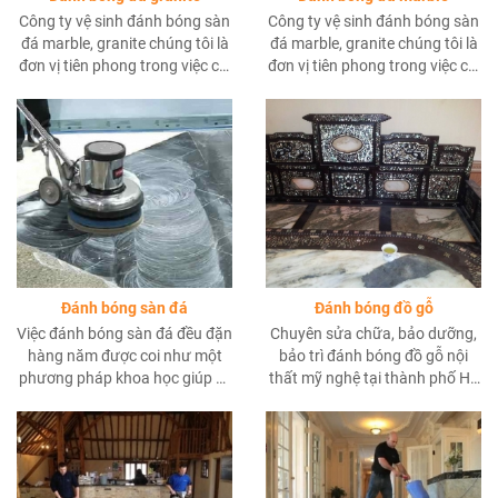
Công ty vệ sinh đánh bóng sàn
Công ty vệ sinh đánh bóng sàn
đá marble, granite chúng tôi là
đá marble, granite chúng tôi là
đơn vị tiên phong trong việc cải
đơn vị tiên phong trong việc cải
tiến về quy trình và máy móc
tiến về quy trình và máy móc
thiết bị trong lĩnh vực mài sàn
thiết bị trong lĩnh vực mài sàn
và đánh bóng đá nhân tạo hay
và đánh bóng đá nhân tạo hay
tự nhiên hiện nay tại hồ chí
tự nhiên hiện nay tại hồ chí
minh.
minh.
Đánh bóng sàn đá
Đánh bóng đồ gỗ
Việc đánh bóng sàn đá đều đặn
Chuyên sửa chữa, bảo dưỡng,
hàng năm được coi như một
bảo trì đánh bóng đồ gỗ nội
phương pháp khoa học giúp vệ
thất mỹ nghệ tại thành phố Hồ
sinh, trùng tu hiệu quả cho mỗi
Chí Minh
công trình xây dựng, tòa nhà
hay các căn hộ cá nhân.