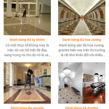
thể cho khách hàng với giá cả
những kỹ thuật lau kính hiệu
ưu đãi hợp lý,đảm bảo chất
quả nhất.
lượng và an toàn trong thi
công bảo trì các toà
Đánh bóng đá tự nhiên
Đánh bóng đá hoa cương
Có một thực tế không may là
Đánh bóng sàn đá hoa cương,
mặc dù các bề mặt đá đẹp,
granite hiện nay trên thị trường
sang trọng và cho dù nó là sàn
là rất khó khăn đối với nhiều
đá lớn, vòi hoa sen hoặc mặt
công ty vệ sinh tại hồ chí minh.
bàn của bạn, sẽ bắt đầu có dấu
hiệu hao mòn và hư hỏng theo
thời gian.
Đánh bóng đá granite
Đánh bóng đá marble