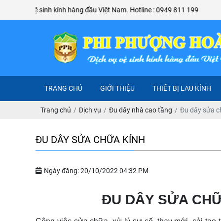
sinh kính hàng đầu Việt Nam. Hotline : 0949 811 199
TRANG CHỦ
GIỚI THIỆU
THIẾT BỊ LAU KÍNH
Trang chủ
Dịch vụ
Đu dây nhà cao tầng
Đu dây sửa c
ĐU DÂY SỬA CHỮA KÍNH
Ngày đăng: 20/10/2022 04:32 PM
ĐU DÂY SỬA CHỮA