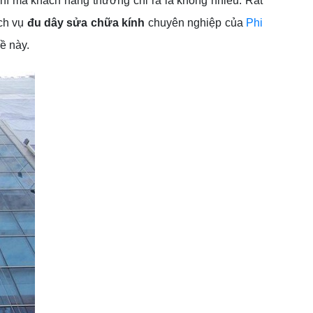
phí mà khách hàng thường chi ra là không nhiều. Rất
ịch vụ
đu dây sửa chữa kính
chuyên nghiệp của
Phi
đề này.