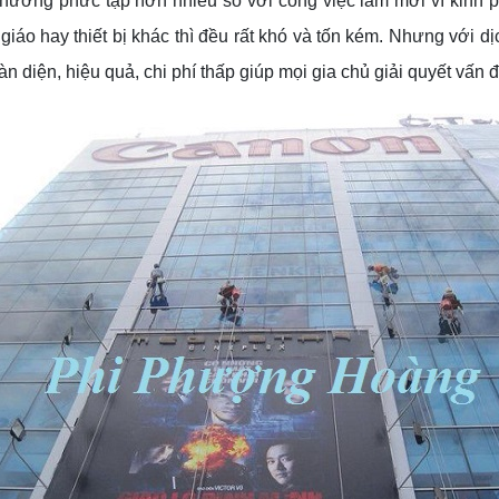
 thường phức tạp hơn nhiều so với công việc làm mới vì kinh 
giáo hay thiết bị khác thì đều rất khó và tốn kém. Nhưng với d
oàn diện, hiệu quả, chi phí thấp giúp mọi gia chủ giải quyết vấn 