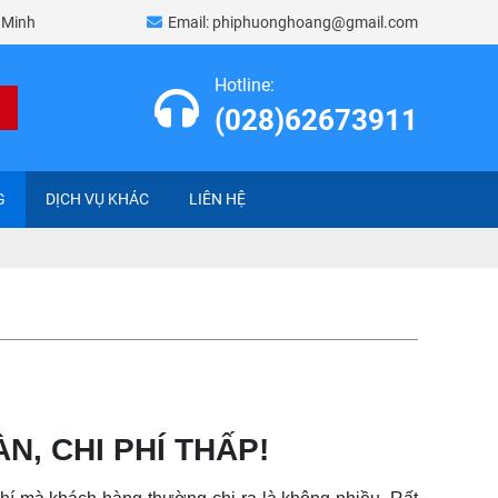
í Minh
Email:
phiphuonghoang@gmail.com
Hotline:
(028)62673911
G
DỊCH VỤ KHÁC
LIÊN HỆ
N, CHI PHÍ THẤP!