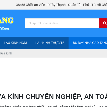
38/55 Chế Lan Viên - P.Tây Thạnh - Quận Tân Phú - TP. Hồ Ch
LAU KÍNH HCM
LAU KÍNH THỰC TẾ
ĐU DÂY NHÀ CAO TẦN
hữa kính
 KÍNH CHUYÊN NGHIỆP, AN TOÀ