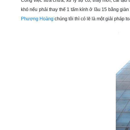
Công việc sửa chữa, xử lý sự cố, thay mới, cải tạo
khó nếu phải thay thế 1 tấm kính ở lầu 15 bằng giàn 
Phượng Hoàng
chúng tôi thì có lẽ là một giải pháp t